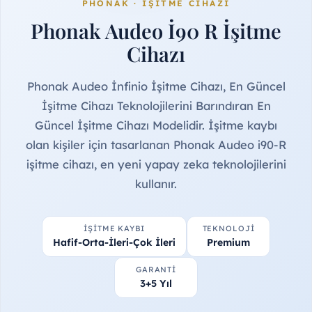
PHONAK · İŞITME CIHAZI
Phonak Audeo İ90 R İşitme
Cihazı
Phonak Audeo İnfinio İşitme Cihazı, En Güncel
İşitme Cihazı Teknolojilerini Barındıran En
Güncel İşitme Cihazı Modelidir. İşitme kaybı
olan kişiler için tasarlanan Phonak Audeo i90-R
işitme cihazı, en yeni yapay zeka teknolojilerini
kullanır.
İŞITME KAYBI
TEKNOLOJI
Hafif-Orta-İleri-Çok İleri
Premium
GARANTI
3+5 Yıl