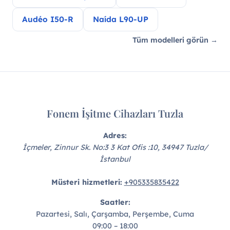
Audéo I50-R
Naída L90-UP
Tüm modelleri görün →
Fonem İşitme Cihazları Tuzla
Adres:
İçmeler, Zinnur Sk. No:3 3 Kat Ofis :10
,
34947
Tuzla
/
İstanbul
Müsteri hizmetleri:
+905335835422
Saatler:
Pazartesi, Salı, Çarşamba, Perşembe, Cuma
09:00 – 18:00