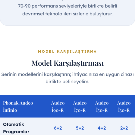
70-90 performans seviyeleriyle birlikte belirli
devrimsel teknolojileri sizlerle buluşturur.
MODEL KARŞILAŞTIRMA
Model Karşılaştırması
Serinin modellerini karşılaştırın; ihtiyacınıza en uygun cihazı
birlikte belirleyelim.
Phonak Audeo
Audeo
Audeo
Audeo
Audeo
İnfinio
İ90-R
İ70-R
İ50-R
İ30-R
Otomatik
6+2
5+2
4+2
2+2
Programlar