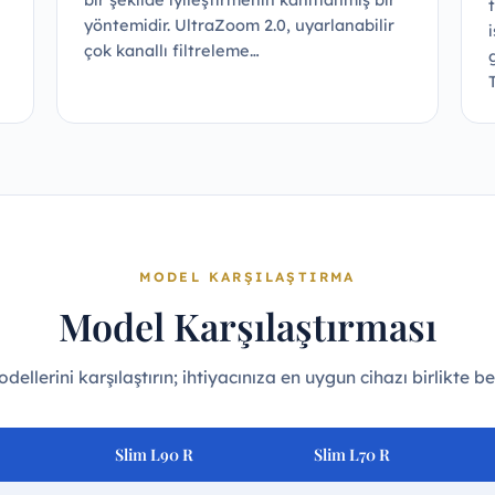
yöntemidir. UltraZoom 2.0, uyarlanabilir
çok kanallı filtreleme…
MODEL KARŞILAŞTIRMA
Model Karşılaştırması
dellerini karşılaştırın; ihtiyacınıza en uygun cihazı birlikte be
Slim L90
R
Slim L
70
R