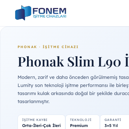
Skip
to
content
PHONAK · İŞITME CIHAZI
Phonak Slim L90 İ
Modern, zarif ve daha önceden görülmemiş tasa
Lumity son teknoloji işitme performansı ile birleşt
tasarımı kulak arkasında doğal bir şekilde durac
tasarlanmıştır.
İŞITME KAYBI
TEKNOLOJI
GARANTI
Orta-İleri-Çok İleri
Premium
3+5 Yıl