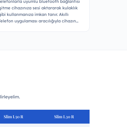
telefonlarla uyumlu bluetooth bağlantısı
işitme cihazınıza sesi aktararak kulaklık
gibi kullanmanıza imkan tanır. Akıllı
Telefon uygulaması aracılığıyla cihazın…
lirleyelim.
Slim
L
50
R
Slim L
30
R