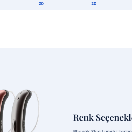
20
20
Renk Seçenekl
Phonak Slim Lumity, tarzın