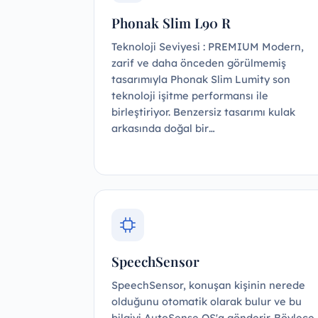
Phonak Slim L90 R
Teknoloji Seviyesi : PREMIUM Modern,
zarif ve daha önceden görülmemiş
tasarımıyla Phonak Slim Lumity son
teknoloji işitme performansı ile
birleştiriyor. Benzersiz tasarımı kulak
arkasında doğal bir…
SpeechSensor
SpeechSensor, konuşan kişinin nerede
olduğunu otomatik olarak bulur ve bu
bilgiyi AutoSense OS'a gönderir. Böylece,