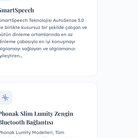
SmartSpeech
SmartSpeech Teknolojisi AutoSense 5.0
ile birlikte kusursuz bir şekilde çalışan ve
bütün dinleme ortamlarında en az
dinleme çabasıyla en iyi konuşmayı
algılamayı sağlayan ve algılamanızı
iyileştiren…
Phonak Slim Lumity Zengin
Bluetooth Bağlantısı
Phonak Lumity Modelleri, Tüm