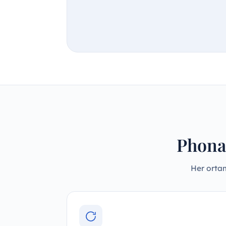
Phonak
Her ortam