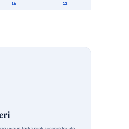
16
12
eri
ıza uygun farklı renk seçenekleriyle